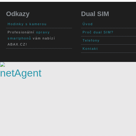
Odkazy
Dual SIM
Hodinky s kamerou
Úvod
Profesionální
opravy
Proč dual SIM?
smartphonů
vám nabízí
Telefony
ABAX.CZ!
Kontakt